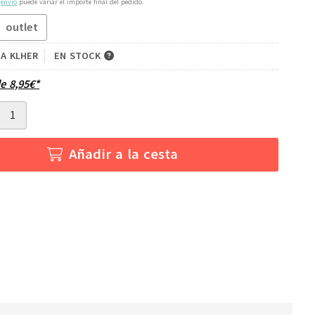
e
envío
puede variar el importe final del pedido.
outlet
HA KLHER
EN STOCK
de
8,95
€
*
Añadir a la cesta