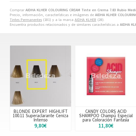
Comprar
AIDHA KLHER COLOURING CREAM Tinte en Crema 7.83 Rubio Medi
Precio, información, características e imágenes de
AIDHA KLHER COLOURING
Tintes Permanentes
(181) y a la marca
AIDHA KLHER
(28).
Encuentra productos relacionados y de similares características a
AIDHA KL
BLONDE EXPERT HIGHLIFT
CANDY COLORS ACID
100.11 Superaclarante Ceniza
SHAMPOO Champú Especial
Intenso
para Coloración Fantasía
9,80€
11,80€