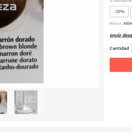
La modalidad d
-25%
Marca:
AID
envío des
Cantidad