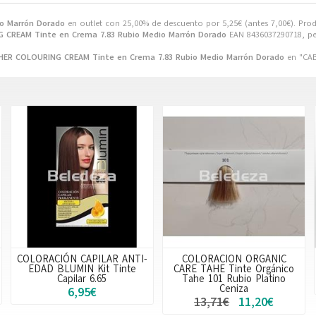
o Marrón Dorado
en outlet con 25,00% de descuento por
5,25
€
(antes
7,00
€
). Pro
 CREAM Tinte en Crema 7.83 Rubio Medio Marrón Dorado
EAN 8436037290718, pe
HER COLOURING CREAM Tinte en Crema 7.83 Rubio Medio Marrón Dorado
en "CAB
COLORACIÓN CAPILAR ANTI-
COLORACION ORGANIC
EDAD BLUMIN Kit Tinte
CARE TAHE Tinte Orgánico
Capilar 6.65
Tahe 101 Rubio Platino
Ceniza
6,95€
13,71€
11,20€