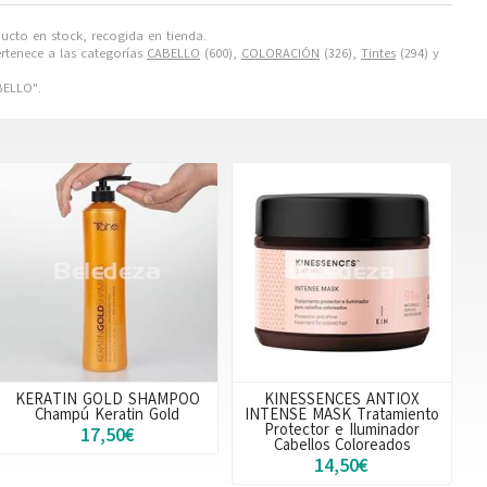
ducto en stock, recogida en tienda.
rtenece a las categorías
CABELLO
(600),
COLORACIÓN
(326),
Tintes
(294) y
ELLO".
KERATIN GOLD SHAMPOO
KINESSENCES ANTIOX
Champú Keratin Gold
INTENSE MASK Tratamiento
Protector e Iluminador
17,50€
Cabellos Coloreados
14,50€