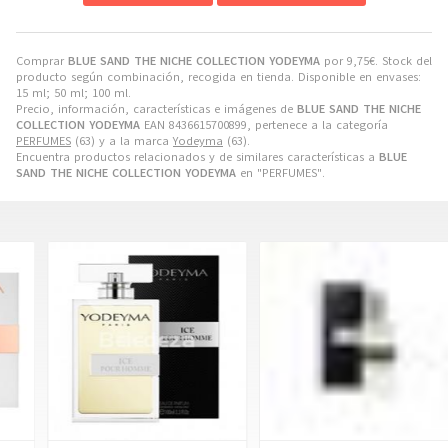
Comprar
BLUE SAND THE NICHE COLLECTION YODEYMA
por
9,75
€
. Stock del
producto según combinación, recogida en tienda. Disponible en envases:
15 ml; 50 ml; 100 ml.
Precio, información, características e imágenes de
BLUE SAND THE NICHE
COLLECTION YODEYMA
EAN 8436615700899, pertenece a la categoría
PERFUMES
(63) y a la marca
Yodeyma
(63).
Encuentra productos relacionados y de similares características a
BLUE
SAND THE NICHE COLLECTION YODEYMA
en "PERFUMES".