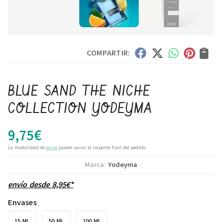
COMPARTIR:
BLUE SAND THE NICHE
COLLECTION YODEYMA
9,75
€
La modalidad de
envío
puede variar el importe final del pedido.
Marca:
Yodeyma
envío desde
8,95
€
*
Envases
15 ML
50 ML
100 ML