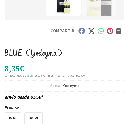
COMPARTIR:
BLUE
(Yodeyma)
8,35
€
La modalidad de
envío
puede variar el importe final del pedido.
Marca:
Yodeyma
envío desde
8,95
€
*
Envases
15 ML
100 ML