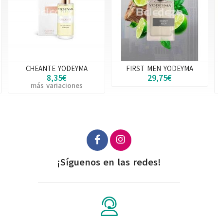
YODEYMA
FIRST MEN YODEYMA
INSTINT YOD
5€
29,75€
8,35€
aciones
más variaci
¡Síguenos en las redes!