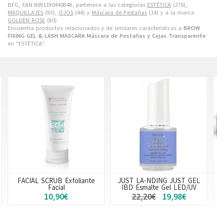
BFG, EAN 8691190440848, pertenece a las categorías
ESTÉTICA
(276),
MAQUILLAJES
(93),
OJOS
(44) y
Máscara de Pestañas
(14) y a la marca
GOLDEN ROSE
(80).
Encuentra productos relacionados y de similares características a
BROW
FIXING GEL & LASH MASCARA Máscara de Pestañas y Cejas Transparente
en "ESTÉTICA".
JUST LA-NDING JUST GEL
KIT B DELUXE
IBD Esmalte Gel LED/UV
24,50€
22,20€
19,98€