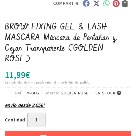
COMPARTIR:
BROW FIXING GEL & LASH
MASCARA Máscara de Pestañas y
Cejas Transparente
(GOLDEN
ROSE)
11,99
€
La modalidad de
envío
puede variar el importe final del pedido.
Ref.:
M-BFG
Marca:
GOLDEN ROSE
EN STOCK
envío desde
8,95
€
*
Cantidad