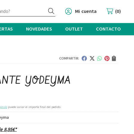
Buscar
Mi cuenta
0
ERTAS
NOVEDADES
OUTLET
CONTACTO
COMPARTIR:
ANTE YODEYMA
e
envío
puede variar el importe final del pedido.
eyma
de
8,95
€
*