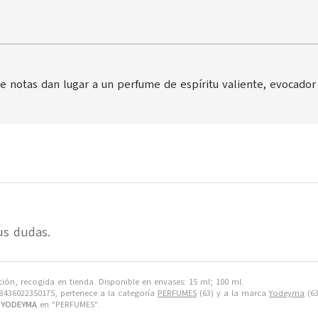
 notas dan lugar a un perfume de espíritu valiente, evocador 
us dudas.
ón, recogida en tienda. Disponible en envases: 15 ml; 100 ml.
436022350175, pertenece a la categoría
PERFUMES
(63) y a la marca
Yodeyma
(63
 YODEYMA
en "PERFUMES".