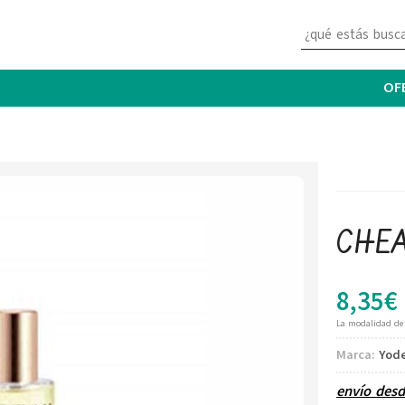
OF
CHE
8,35
€
La modalidad d
Marca:
Yod
envío des