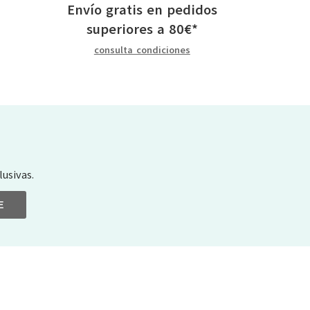
Envío gratis en pedidos
superiores a
80
€
*
consulta condiciones
usivas.
E