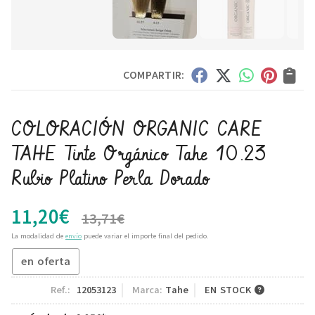
COMPARTIR:
COLORACIÓN ORGANIC CARE
TAHE Tinte Orgánico Tahe 10.23
Rubio Platino Perla Dorado
11,20
€
13,71
€
La modalidad de
envío
puede variar el importe final del pedido.
en oferta
Ref.:
12053123
Marca:
Tahe
EN STOCK