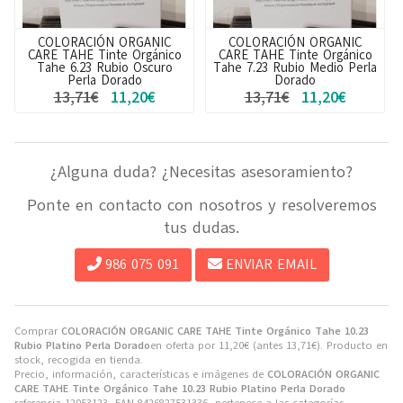
COLORACIÓN ORGANIC
COLORACIÓN ORGANIC
CARE TAHE Tinte Orgánico
CARE TAHE Tinte Orgánico
Tahe 7.23 Rubio Medio Perla
Tahe 8.13 Rubio Claro
Dorado
Ceniza Dorado
13,71€
11,20€
13,71€
11,20€
¿Alguna duda? ¿Necesitas asesoramiento?
Ponte en contacto con nosotros y resolveremos
tus dudas.
986 075 091
ENVIAR EMAIL
Comprar
COLORACIÓN ORGANIC CARE TAHE Tinte Orgánico Tahe 10.23
Rubio Platino Perla Dorado
en oferta por
11,20
€
(antes
13,71
€
). Producto en
stock, recogida en tienda.
Precio, información, características e imágenes de
COLORACIÓN ORGANIC
CARE TAHE Tinte Orgánico Tahe 10.23 Rubio Platino Perla Dorado
referencia 12053123, EAN 8426827531336, pertenece a las categorías