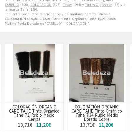
CABELLO
(606),
COLORACIÓN
(326),
Tintes
(294) y
Tintes Orgánicos
(66) y a
la marca
Tahe
(149).
Encuentra productos relacionados y de similares características a
COLORACIÓN ORGANIC CARE TAHE Tinte Orgánico Tahe 10.23 Rubio
Platino Perla Dorado
en "CABELLO", "COLORACIÓN".
COLORACIÓN ORGANIC
COLORACIÓN ORGANIC
CARE TAHE Tinte Orgánico
CARE TAHE Tinte Orgánico
Tahe 7.34 Rubio Medio
Tahe 7.46 Rubio Medio
Dorado Cobre
Cobre Rojo
13,71€
11,20€
13,71€
11,20€