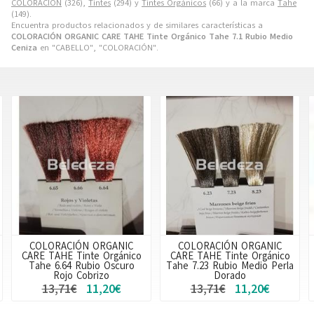
COLORACIÓN
(326),
Tintes
(294) y
Tintes Orgánicos
(66) y a la marca
Tahe
(149).
Encuentra productos relacionados y de similares características a
COLORACIÓN ORGANIC CARE TAHE Tinte Orgánico Tahe 7.1 Rubio Medio
Ceniza
en "CABELLO", "COLORACIÓN".
COLORACIÓN ORGANIC
COLORACIÓN ORGANIC
CARE TAHE Tinte Orgánico
CARE TAHE Tinte Orgánico
Tahe 6.64 Rubio Oscuro
Tahe 7.23 Rubio Medio Perla
Rojo Cobrizo
Dorado
13,71€
11,20€
13,71€
11,20€