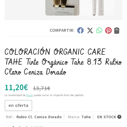
COMPARTIR:
COLORACIÓN ORGANIC CARE
TAHE Tinte Orgánico Tahe 8.13 Rubio
Claro Ceniza Dorado
11,20
€
13,71
€
La modalidad de
envío
puede variar el importe final del pedido.
en oferta
Ref.:
Rubio Cl. Ceniza Dorado
Marca:
Tahe
EN STOCK