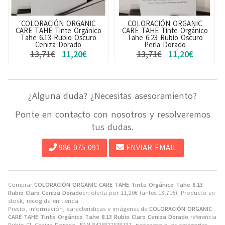
COLORACIÓN ORGANIC
COLORACIÓN ORGANIC
CARE TAHE Tinte Orgánico
CARE TAHE Tinte Orgánico
Tahe 6.13 Rubio Oscuro
Tahe 6.23 Rubio Oscuro
Ceniza Dorado
Perla Dorado
13,71€
11,20€
13,71€
11,20€
¿Alguna duda? ¿Necesitas asesoramiento?
Ponte en contacto con nosotros y resolveremos
tus dudas.
986 075 091
ENVIAR EMAIL
Comprar
COLORACIÓN ORGANIC CARE TAHE Tinte Orgánico Tahe 8.13
Rubio Claro Ceniza Dorado
en oferta por
11,20
€
(antes
13,71
€
). Producto en
stock, recogida en tienda.
Precio, información, características e imágenes de
COLORACIÓN ORGANIC
CARE TAHE Tinte Orgánico Tahe 8.13 Rubio Claro Ceniza Dorado
referencia
Rubio Cl. Ceniza Dorado, EAN 8426827538137, pertenece a las categorías