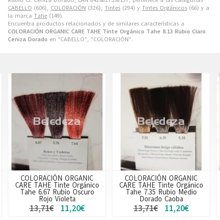
CABELLO
(606),
COLORACIÓN
(326),
Tintes
(294) y
Tintes Orgánicos
(66) y a
la marca
Tahe
(149).
Encuentra productos relacionados y de similares características a
COLORACIÓN ORGANIC CARE TAHE Tinte Orgánico Tahe 8.13 Rubio Claro
Ceniza Dorado
en "CABELLO", "COLORACIÓN".
COLORACIÓN ORGANIC
COLORACIÓN ORGANIC
CARE TAHE Tinte Orgánico
CARE TAHE Tinte Orgánico
Tahe 6.67 Rubio Oscuro
Tahe 7.35 Rubio Medio
Rojo Violeta
Dorado Caoba
13,71€
11,20€
13,71€
11,20€