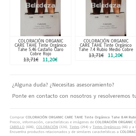
COLORACIÓN ORGANIC
COLORACIÓN ORGANIC
CARE TAHE Tinte Orgánico
CARE TAHE Tinte Orgánico
Tahe 5.46 Castaño Claro
Tahe 7.4 Rubio Medio Cobre
Cobre Rojo
13,71€
11,20€
13,71€
11,20€
¿Alguna duda? ¿Necesitas asesoramiento?
Ponte en contacto con nosotros y resolveremos t
Comprar
COLORACIÓN ORGANIC CARE TAHE Tinte Orgánico Tahe 8.44 Rubio
Precio, información, características e imágenes de
COLORACIÓN ORGANIC CA
CABELLO
(606),
COLORACIÓN
(326),
Tintes
(294) y
Tintes Orgánicos
(66) y a
Encuentra productos relacionados y de similares características a
COLORACI