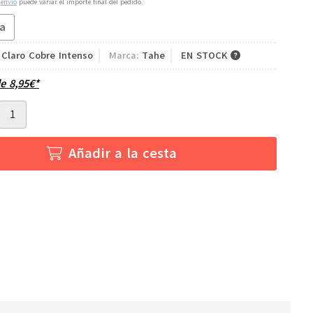
e
envío
puede variar el importe final del pedido.
ta
 Claro Cobre Intenso
Marca:
Tahe
EN STOCK
de
8,95
€
*
Añadir a la cesta