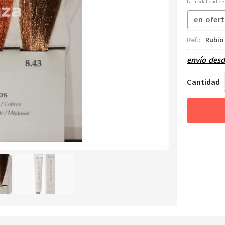
La modalidad d
en ofer
Ref.:
Rubio
envío des
Cantidad