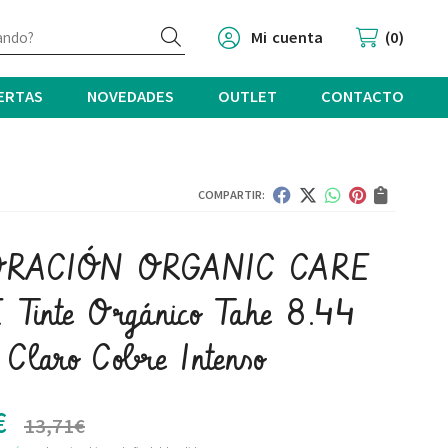
Buscar
Mi cuenta
0
ERTAS
NOVEDADES
OUTLET
CONTACTO
COMPARTIR:
ORACIÓN ORGANIC CARE
Tinte Orgánico Tahe 8.44
 Claro Cobre Intenso
€
13,71
€