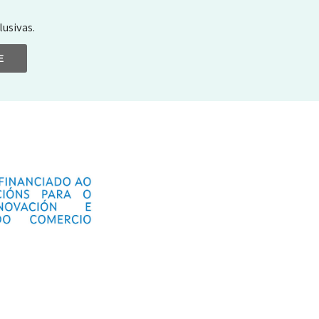
usivas.
E