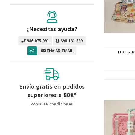
¿Necesitas ayuda?
986 075 091
698 181 589
ENVIAR EMAIL
NECESER
Envío gratis en pedidos
superiores a
80
€
*
consulta condiciones