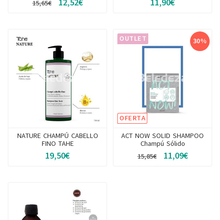
12,52€
11,90€
15,65€
OUTLET
30%
OFERTA
NATURE CHAMPÚ CABELLO
ACT NOW SOLID SHAMPOO
FINO TAHE
Champú Sólido
19,50€
11,09€
15,85€