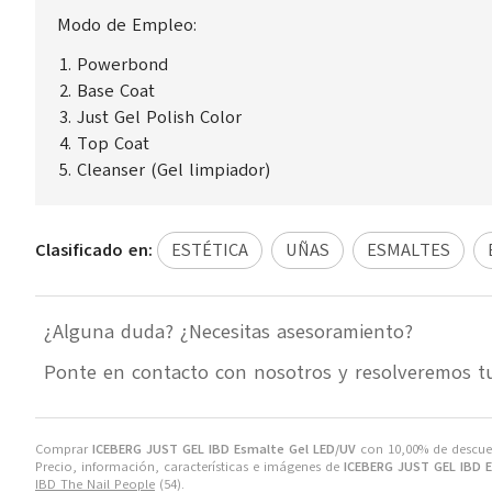
Modo de Empleo:
Powerbond
Base Coat
Just Gel Polish Color
Top Coat
Cleanser (Gel limpiador)
Clasificado en:
ESTÉTICA
UÑAS
ESMALTES
¿Alguna duda? ¿Necesitas asesoramiento?
Ponte en contacto con nosotros y resolveremos t
Comprar
ICEBERG JUST GEL IBD Esmalte Gel LED/UV
con 10,00% de descu
Precio, información, características e imágenes de
ICEBERG JUST GEL IBD 
IBD The Nail People
(54).