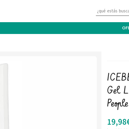
OF
ICEB
Gel 
Peopl
19,98