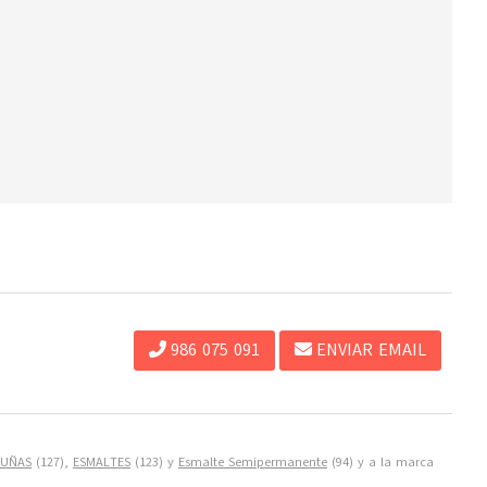
986 075 091
ENVIAR EMAIL
UÑAS
(127),
ESMALTES
(123) y
Esmalte Semipermanente
(94) y a la marca