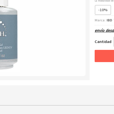
La modalidad d
-10%
Marca:
IBD 
envío des
Cantidad