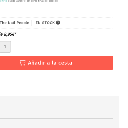
e
envío
puede variar el importe final del pedido.
The Nail People
EN STOCK
de
8,95
€
*
Añadir a la cesta