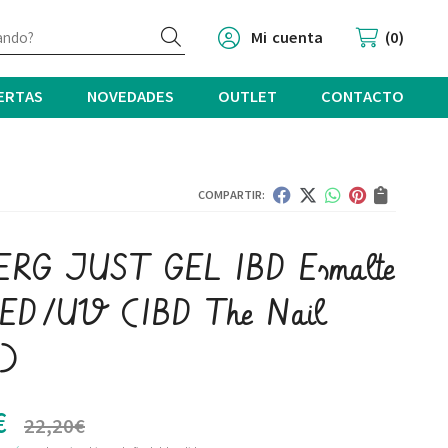
Buscar
Mi cuenta
0
ERTAS
NOVEDADES
OUTLET
CONTACTO
COMPARTIR:
ERG JUST GEL IBD Esmalte
LED/UV
(IBD The Nail
e)
€
22,20
€