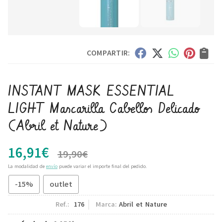
COMPARTIR:
INSTANT MASK ESSENTIAL
LIGHT Mascarilla Cabellos Delicado
(Abril et Nature)
16,91
€
19,90
€
La modalidad de
envío
puede variar el importe final del pedido.
-15%
outlet
Ref.:
176
Marca:
Abril et Nature