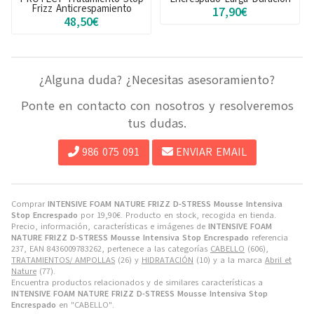
Frizz Anticrespamiento
17,90€
48,50€
¿Alguna duda? ¿Necesitas asesoramiento?
Ponte en contacto con nosotros y resolveremos
tus dudas.
986 075 091
ENVIAR EMAIL
Comprar
INTENSIVE FOAM NATURE FRIZZ D-STRESS Mousse Intensiva
Stop Encrespado
por
19,90
€
. Producto en stock, recogida en tienda.
Precio, información, características e imágenes de
INTENSIVE FOAM
NATURE FRIZZ D-STRESS Mousse Intensiva Stop Encrespado
referencia
237, EAN 8436009783262, pertenece a las categorías
CABELLO
(606),
TRATAMIENTOS/ AMPOLLAS
(26) y
HIDRATACIÓN
(10) y a la marca
Abril et
Nature
(77).
Encuentra productos relacionados y de similares características a
INTENSIVE FOAM NATURE FRIZZ D-STRESS Mousse Intensiva Stop
Encrespado
en "CABELLO".