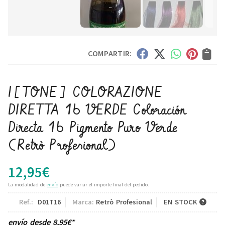
COMPARTIR:
I[TONE] COLORAZIONE
DIRETTA 16 VERDE Coloración
Directa 16 Pigmento Puro Verde
(Retrò Profesional)
12,95
€
La modalidad de
envío
puede variar el importe final del pedido.
Ref.:
D01T16
Marca:
Retrò Profesional
EN STOCK
envío desde
8,95
€
*