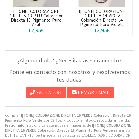
I[TONE] COLORAZIONE
I[TONE] COLORAZIONE
DIRETTA 13 BLU Coloración
DIRETTA 14 VIOLA
Directa 13 Pigmento Puro
Coloración Directa 14
Azul
Pigmento Puro Violeta
12,95€
12,95€
¿Alguna duda? ¿Necesitas asesoramiento?
Ponte en contacto con nosotros y resolveremos
tus dudas.
986 075 091
ENVIAR EMAIL
Comprar
I[TONE] COLORAZIONE DIRETTA 16 VERDE Coloración Directa 16
Pigmento Puro Verde
por
12,95
€
. Producto en stock, recogida en tienda.
Precio, información, características e imágenes de
I[TONE] COLORAZIONE
DIRETTA 16 VERDE Coloración Directa 16 Pigmento Puro Verde
referencia
D01T16, EAN P16, pertenece a las categorías
CABELLO
(606),
COLORACIÓN