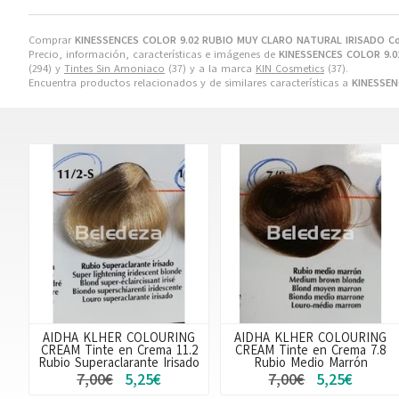
Comprar
KINESSENCES COLOR 9.02 RUBIO MUY CLARO NATURAL IRISADO Co
Precio, información, características e imágenes de
KINESSENCES COLOR 9.0
(294) y
Tintes Sin Amoniaco
(37) y a la marca
KIN Cosmetics
(37).
Encuentra productos relacionados y de similares características a
KINESSEN
AIDHA KLHER COLOURING
AIDHA KLHER COLOURING
CREAM Tinte en Crema 11.2
CREAM Tinte en Crema 7.8
Rubio Superaclarante Irisado
Rubio Medio Marrón
7,00€
5,25€
7,00€
5,25€