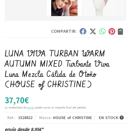
COMPARTIR:
LUNA VIVA TURBAN WARM
AUTUMN MIXED Turbante Viva
Luna Mezcla Cálida de Otoño
(HOUSE of CHRISTINE)
37,70
€
La modalidad de
envío
puede variar el importe final del pedido.
Ref.:
1528822
Marca:
HOUSE of CHRISTINE
EN STOCK
envío desde
8,95
€
*