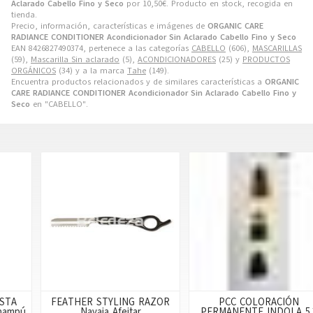
Aclarado Cabello Fino y Seco
por
10,50
€
. Producto en stock, recogida en
tienda.
Precio, información, características e imágenes de
ORGANIC CARE
RADIANCE CONDITIONER Acondicionador Sin Aclarado Cabello Fino y Seco
EAN 8426827490374, pertenece a las categorías
CABELLO
(606),
MASCARILLAS
(59),
Mascarilla Sin aclarado
(5),
ACONDICIONADORES
(25) y
PRODUCTOS
ORGÁNICOS
(34) y a la marca
Tahe
(149).
Encuentra productos relacionados y de similares características a
ORGANIC
CARE RADIANCE CONDITIONER Acondicionador Sin Aclarado Cabello Fino y
Seco
en "CABELLO".
FEATHER STYLING RAZOR
PCC COLORACIÓN
Navaja Afeitar
PERMANENTE INDOLA 5.3