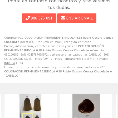
Ponte en contacto con nosotros y resolveremos
tus dudas.
986 075 091
ENVIAR EMAIL
Comprar
PCC COLORACIÓN PERMANENTE INDOLA 6.18 Rubio Oscuro Ceniza
Chocolate
por
9,00
€
. Producto en stock, recogida en tienda.
Precio, información, características e imágenes de
PCC COLORACIÓN
PERMANENTE INDOLA 6.18 Rubio Oscuro Ceniza Chocolate
referencia
080100287, EAN 4045787698572, pertenece a las categorías
CABELLO
(606),
COLORACIÓN
(326),
Tintes
(294) y
Tintes Permanentes
(181) y a la marca
INDOLA
(156).
Encuentra productos relacionados y de similares características a
PCC
COLORACIÓN PERMANENTE INDOLA 6.18 Rubio Oscuro Ceniza Chocolate
en
"CABELLO".