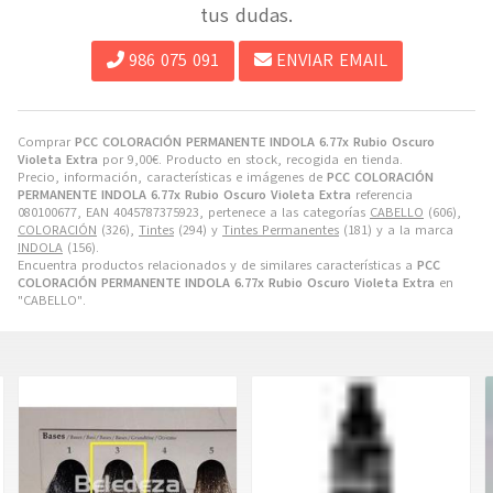
tus dudas.
986 075 091
ENVIAR EMAIL
Comprar
PCC COLORACIÓN PERMANENTE INDOLA 6.77x Rubio Oscuro
Violeta Extra
por
9,00
€
. Producto en stock, recogida en tienda.
Precio, información, características e imágenes de
PCC COLORACIÓN
PERMANENTE INDOLA 6.77x Rubio Oscuro Violeta Extra
referencia
080100677, EAN 4045787375923, pertenece a las categorías
CABELLO
(606),
COLORACIÓN
(326),
Tintes
(294) y
Tintes Permanentes
(181) y a la marca
INDOLA
(156).
Encuentra productos relacionados y de similares características a
PCC
COLORACIÓN PERMANENTE INDOLA 6.77x Rubio Oscuro Violeta Extra
en
"CABELLO".