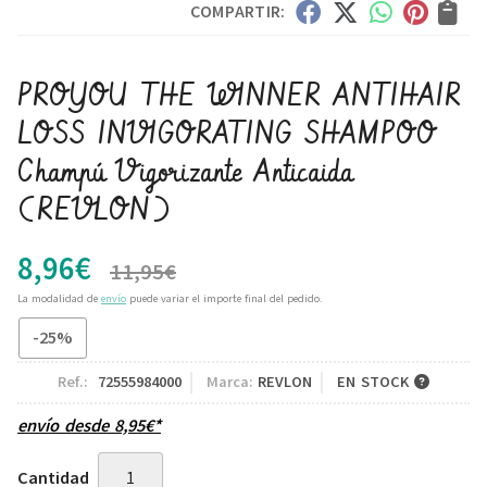
COMPARTIR:
PROYOU THE WINNER ANTIHAIR
LOSS INVIGORATING SHAMPOO
Champú Vigorizante Anticaida
(REVLON)
8,96
€
11,95
€
La modalidad de
envío
puede variar el importe final del pedido.
-25%
Ref.:
72555984000
Marca:
REVLON
EN STOCK
envío desde
8,95
€
*
Cantidad