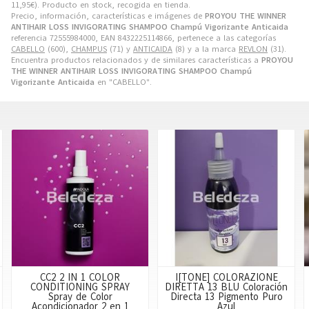
11,95
€
). Producto en stock, recogida en tienda.
Precio, información, características e imágenes de
PROYOU THE WINNER
ANTIHAIR LOSS INVIGORATING SHAMPOO Champú Vigorizante Anticaida
referencia 72555984000, EAN 8432225114866, pertenece a las categorías
CABELLO
(600),
CHAMPUS
(71) y
ANTICAIDA
(8) y a la marca
REVLON
(31).
Encuentra productos relacionados y de similares características a
PROYOU
THE WINNER ANTIHAIR LOSS INVIGORATING SHAMPOO Champú
Vigorizante Anticaida
en "CABELLO".
CC2 2 IN 1 COLOR
I[TONE] COLORAZIONE
CONDITIONING SPRAY
DIRETTA 13 BLU Coloración
Spray de Color
Directa 13 Pigmento Puro
Acondicionador 2 en 1
Azul