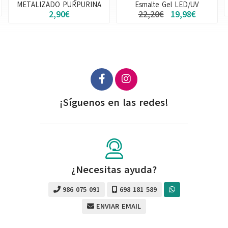
Esmalte Gel LED/UV
14,50€
22,20€
19,98€
¡Síguenos en las redes!
¿Necesitas ayuda?
986 075 091
698 181 589
ENVIAR EMAIL