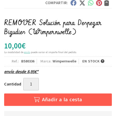
COMPARTIR:
REMOVER Solución para Despegar
Bigudies
(Wimpernwelle)
10,00
€
La modalidad de
envío
puede variar el importe final del pedido.
Ref.:
B580336
Marca:
Wimpernwelle
EN STOCK
envío desde
8,95
€
*
Cantidad
Añadir a la cesta