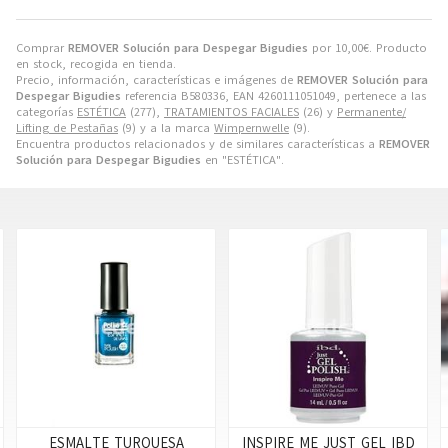
Comprar
REMOVER Solución para Despegar Bigudies
por
10,00
€
. Producto
en stock, recogida en tienda.
Precio, información, características e imágenes de
REMOVER Solución para
Despegar Bigudies
referencia B580336, EAN 4260111051049, pertenece a las
categorías
ESTÉTICA
(277),
TRATAMIENTOS FACIALES
(26) y
Permanente/
Lifting de Pestañas
(9) y a la marca
Wimpernwelle
(9).
Encuentra productos relacionados y de similares características a
REMOVER
Solución para Despegar Bigudies
en "ESTÉTICA".
INSPIRE ME JUST GEL IBD
KIT FANCY