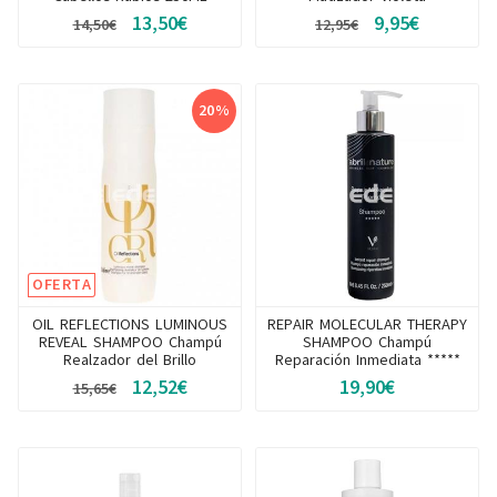
13,50€
9,95€
14,50€
12,95€
20%
OFERTA
OIL REFLECTIONS LUMINOUS
REPAIR MOLECULAR THERAPY
REVEAL SHAMPOO Champú
SHAMPOO Champú
Realzador del Brillo
Reparación Inmediata *****
12,52€
19,90€
15,65€