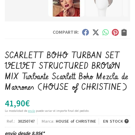
COMPARTIR:
SCARLETT BOHO TURBAN SET
VELVET STRUCTURED BROWN
MIX Turbante Scarlett Boho Mezcla de
Marrones
(HOUSE of CHRISTINE)
41,90
€
La modalidad de
envío
puede variar el importe final del pedido.
Ref.:
30250747
Marca:
HOUSE of CHRISTINE
EN STOCK
envío desde
8,95
€
*