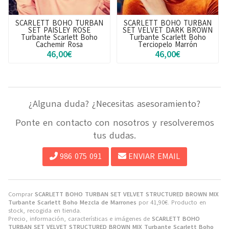
SCARLETT BOHO TURBAN
SCARLETT BOHO TURBAN
SET PAISLEY ROSE
SET VELVET DARK BROWN
Turbante Scarlett Boho
Turbante Scarlett Boho
Cachemir Rosa
Terciopelo Marrón
46,00€
46,00€
¿Alguna duda? ¿Necesitas asesoramiento?
Ponte en contacto con nosotros y resolveremos
tus dudas.
986 075 091
ENVIAR EMAIL
Comprar
SCARLETT BOHO TURBAN SET VELVET STRUCTURED BROWN MIX
Turbante Scarlett Boho Mezcla de Marrones
por
41,90
€
. Producto en
stock, recogida en tienda.
Precio, información, características e imágenes de
SCARLETT BOHO
TURBAN SET VELVET STRUCTURED BROWN MIX Turbante Scarlett Boho