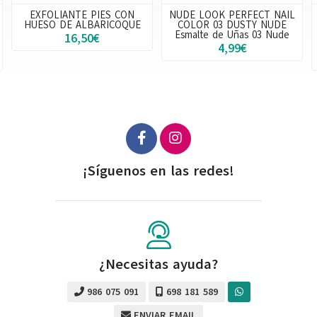
NUDE LOOK PERFECT NAIL
POWER PAD Pads de
COLOR 03 DUSTY NUDE
Silicona Lifting Pestañas
Esmalte de Uñas 03 Nude
WIMPERNWELLE
4,99€
13,95€
más variaciones
¡Síguenos en las redes!
¿Necesitas ayuda?
986 075 091
698 181 589
ENVIAR EMAIL