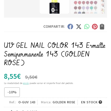
COMPARTIR:
UV GEL NAIL COLOR 143 Esmalte
Semipermanente 143
(GOLDEN
ROSE)
8,55
€
9,50
€
La modalidad de
envío
puede variar el importe final del pedido.
-10%
Ref.:
O-GUV 143
Marca:
GOLDEN ROSE
EN STOCK