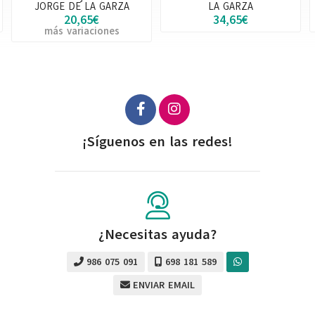
LA GARZA
Lápiz Corrector Facial Miel
34,65€
7,99€
¡Síguenos en las redes!
¿Necesitas ayuda?
986 075 091
698 181 589
ENVIAR EMAIL