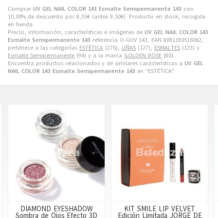
Comprar
UV GEL NAIL COLOR 143 Esmalte Semipermanente 143
con
10,00% de descuento por
8,55
€
(antes
9,50
€
). Producto en stock, recogida
en tienda.
Precio, información, características e imágenes de
UV GEL NAIL COLOR 143
Esmalte Semipermanente 143
referencia O-GUV 143, EAN 8691190516062,
pertenece a las categorías
ESTÉTICA
(276),
UÑAS
(127),
ESMALTES
(123) y
Esmalte Semipermanente
(94) y a la marca
GOLDEN ROSE
(80).
Encuentra productos relacionados y de similares características a
UV GEL
NAIL COLOR 143 Esmalte Semipermanente 143
en "ESTÉTICA".
KIT SMILE LIP VELVET
NUDE LOOK CONTOURING
Edición Limitada JORGE DE
FACE PEN WARM HONEY