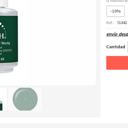
La modalidad d
-10%
Ref.:
71342
envío des
Cantidad