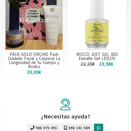
PACK GOLD ORCHID Pack
ROCCO JUST GEL IBD
Cuidado Facial y Corporal La
Esmalte Gel LED/UV
Longevidad de tu Cuerpo y
22,20€
19,98€
Rostro
39,00€
¿Necesitas ayuda?
986 075 091
698 181 589