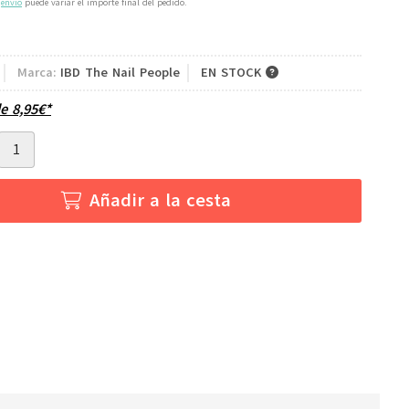
e
envío
puede variar el importe final del pedido.
Marca:
IBD The Nail People
EN STOCK
de
8,95
€
*
Añadir a la cesta