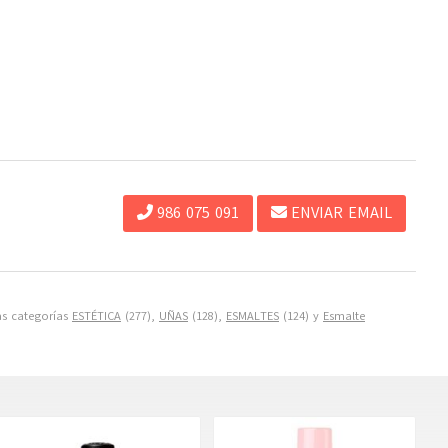
986 075 091
ENVIAR EMAIL
as categorías
ESTÉTICA
(277),
UÑAS
(128),
ESMALTES
(124) y
Esmalte