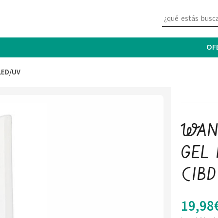
OF
LED/UV
WAN
GEL 
(IBD 
19,98