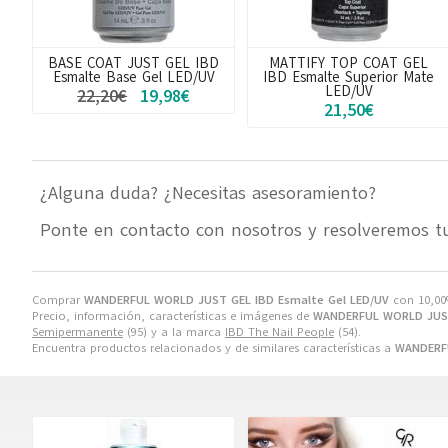
BASE COAT JUST GEL IBD
MATTIFY TOP COAT GEL
Esmalte Base Gel LED/UV
IBD Esmalte Superior Mate
LED/UV
22,20€
19,98€
21,50€
¿Alguna duda? ¿Necesitas asesoramiento?
Ponte en contacto con nosotros y resolveremos t
Comprar
WANDERFUL WORLD JUST GEL IBD Esmalte Gel LED/UV
con 10,00
Precio, información, características e imágenes de
WANDERFUL WORLD JUST
Semipermanente
(95) y a la marca
IBD The Nail People
(54).
Encuentra productos relacionados y de similares características a
WANDERFU