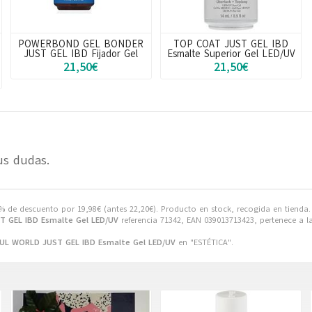
POWERBOND GEL BONDER
TOP COAT JUST GEL IBD
JUST GEL IBD Fijador Gel
Esmalte Superior Gel LED/UV
21,50€
21,50€
us dudas.
% de descuento por
19,98
€
(antes
22,20
€
). Producto en stock, recogida en tienda.
 GEL IBD Esmalte Gel LED/UV
referencia 71342, EAN 039013713423, pertenece a l
L WORLD JUST GEL IBD Esmalte Gel LED/UV
en "ESTÉTICA".