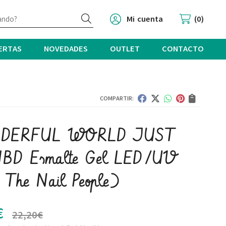
Buscar
Mi cuenta
0
ERTAS
NOVEDADES
OUTLET
CONTACTO
COMPARTIR:
DERFUL WORLD JUST
IBD Esmalte Gel LED/UV
The Nail People)
€
22,20
€